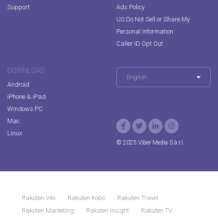
Support
Ads Policy
US Do Not Sell or Share My
Personal Information
Caller ID Opt Out
DOWNLOAD
English
Android
iPhone & iPad
Windows PC
Mac
Linux
© 2025 Viber Media S.à r.l.
Rakuten Viki
Rakuten Kobo
Rakuten Travel
Rakuten Marketing
Rakuten Insight
Rakuten TV