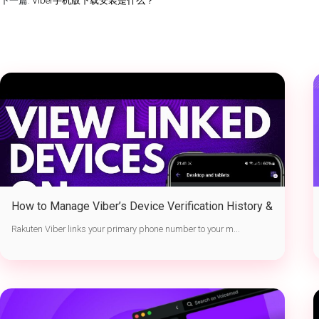
下一篇:
Viber手机版下载安装是什么？
How to Manage Viber’s Device Verification History &
Active Sessions
Rakuten Viber links your primary phone number to your m...