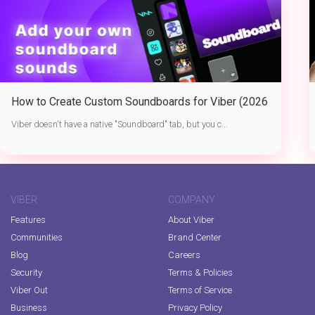
How to Create Custom Soundboards for Viber (2026
Guide)
Viber doesn't have a native "Soundboard" tab, but you c...
VIBER
COMPANY
Features
About Viber
Communities
Brand Center
Blog
Careers
Security
Terms & Policies
Viber Out
Terms of Service
Business
Privacy Policy