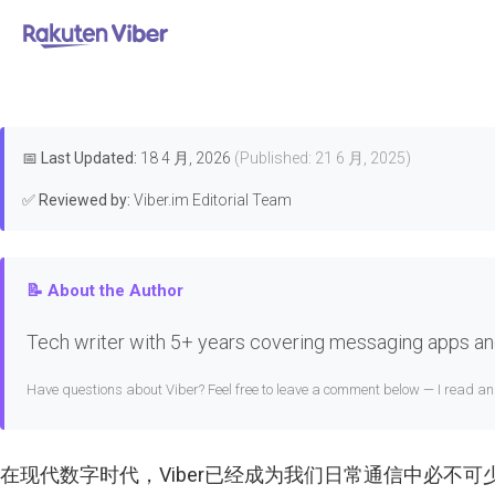
首页
>
Features & Guides
📅
Last Updated:
18 4 月, 2026
(Published: 21 6 月, 2025)
✅
Reviewed by:
Viber.im Editorial Team
📝 About the Author
Tech writer with 5+ years covering messaging apps and
Have questions about Viber? Feel free to leave a comment below — I read a
在现代数字时代，
Viber
已经成为我们日常通信中必不可