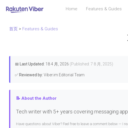
Home
Features & Guides
首页
>
Features & Guides
📅
Last Updated:
18 4 月, 2026
(Published: 7 8 月, 2025)
✅
Reviewed by:
Viber.im Editorial Team
📝 About the Author
Tech writer with 5+ years covering messaging apps
Have questions about Viber? Feel free to leave a comment below — I 