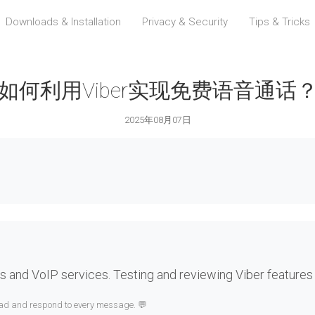
Downloads & Installation
Privacy & Security
Tips & Tricks
如何利用Viber实现免费语音通话
2025年08月07日
 and VoIP services. Testing and reviewing Viber features
read and respond to every message. 💬