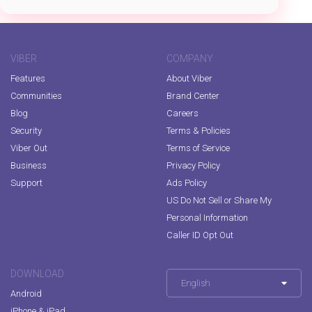
VIBER
COMPANY
Features
About Viber
Communities
Brand Center
Blog
Careers
Security
Terms & Policies
Viber Out
Terms of Service
Business
Privacy Policy
Support
Ads Policy
US Do Not Sell or Share My
Personal Information
Caller ID Opt Out
DOWNLOAD
English
Android
iPhone & iPad